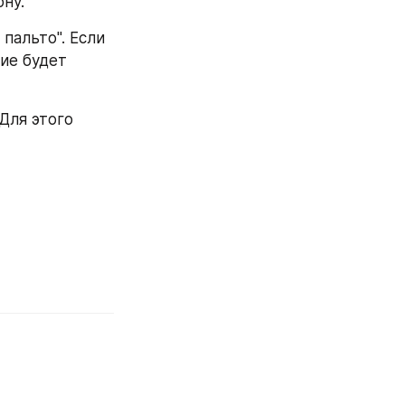
ну. 
альто". Если 
е будет 
ля этого 