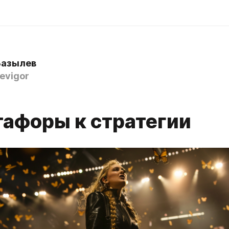
Базылев
evigor
тафоры к стратегии