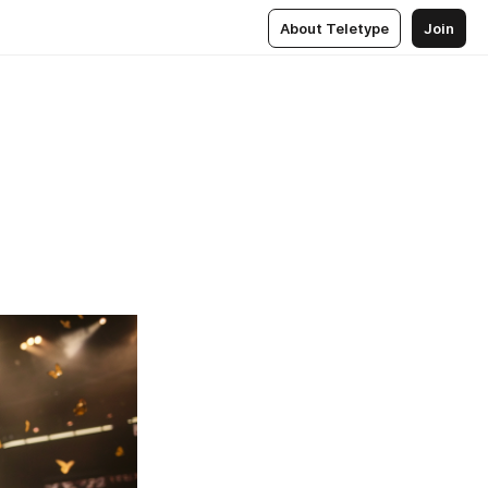
About Teletype
Join