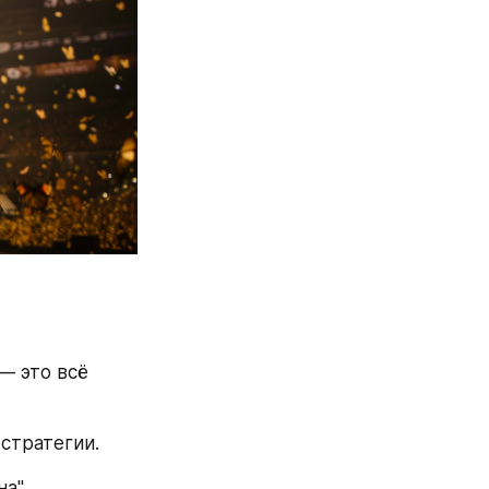
 это всё 
стратегии. 
а". 