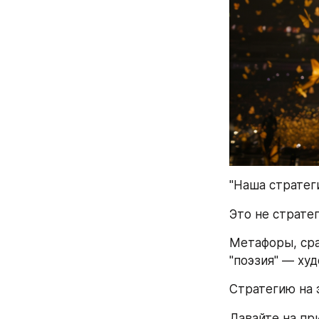
"Наша стратег
Это не стратег
Метафоры, сра
"поэзия" — ху
Стратегию на 
Давайте на пр