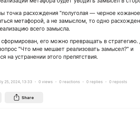
реализации метафора будет уводить замысел в сторо
ы точка расхождения "полуголая — черное кожаное п
ться метафорой, а не замыслом, то одно расхождени
еализацию всего замысла. 
 сформирован, его можно превращать в стратегию. Д
вопрос "Что мне мешает реализовать замысел?" и 
ся на устранении этого препятствия. 
ly 25, 2024, 13:33
0
views
0
reactions
0
replies
0
reposts
Share