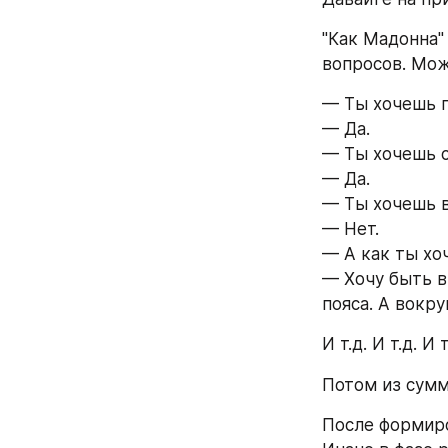
"Как Мадонна"
вопросов. Мож
— Ты хочешь 
— Да.
— Ты хочешь 
— Да.
— Ты хочешь в
— Нет.
— А как ты хо
— Хочу быть в
пояса. А вокру
И т.д. И т.д. 
Потом из сумм
После формиро