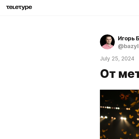
Игорь 
@bazyl
July 25, 2024
От ме