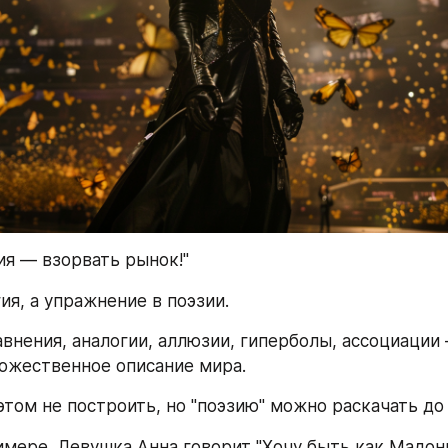
ия — взорвать рынок!" 
ия, а упражнение в поэзии.
внения, аналогии, аллюзии, гиперболы, ассоциации —
дожественное описание мира. 
этом не построить, но "поэзию" можно раскачать до 
имере. Девушка Анна говорит "Хочу быть как Мадонн