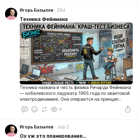
Игорь Базылев
29d
Техника Фейнмана
Техника названа в честь физика Ричарда Фейнмана
— нобелевского лауреата 1965 года по квантовой
электродинамике. Она опирается на принцип
"чтобы понять, нужно объяснить". О технике есть
9
подробные гайды, я остановлюсь на самой сути.
Игорь Базылев
July 2
Ох уж это планирование…