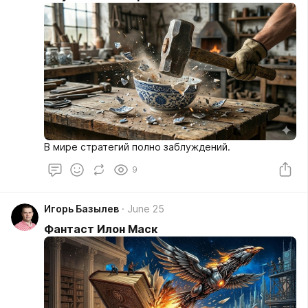
В мире стратегий полно заблуждений.
9
Игорь Базылев
June 25
Фантаст Илон Маск