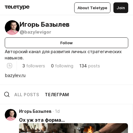
About Teletype
Join
Игорь Базылев
@bazylevigor
Follow
Авторский канал для развития личных стратегических
навыков.
3
followers
0
following
134
posts
bazylev.ru
ALL POSTS
ТЕЛЕГРАМ
Игорь Базылев
1d
Ох уж эта форма...