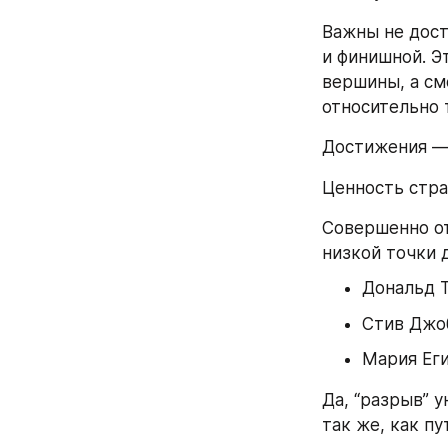
Важны не дост
и финишной. Э
вершины, а см
относительно т
Достижения — 
Ценность стра
Совершенно от
низкой точки 
Дональд Т
Стив Джоб
Мария Еги
Да, “разрыв” 
так же, как п