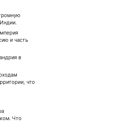
громную 
Индии.
мперия 
ию и часть 
ндрия в 
оходам 
рритории, что 
а 
ом. Что 