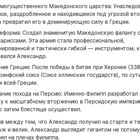
могущественного Македонского царства: Унаследов
ое, раздробленное и находившееся под угрозой вто
а превратил его в доминирующую силу в Греции.
еформа: Создал знаменитую Македонскую фалангу с
ариссами. Эта армия стала профессиональной, 
ированной и тактически гибкой — инструментом, к
вался Александр.
ие Греции: После победы в битве при Херонее (338 г. 
ринфский союз (Союз эллинских государств), по сути
 всей Греции.
ние похода на Персию: Именно Филипп разработал и
ку к масштабному вторжению в Персидскую империю
р затем блестяще осуществил.
в между тем, что Александр получил на старте и тем
уж и велик. Александр выглядит гигантом не потому ч
оял на плечах Филиппа.