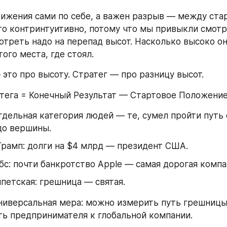
ижения сами по себе, а важен разрыв — между стар
то контринтуитивно, потому что мы привыкли смотре
отреть надо на перепад высот. Насколько высоко он
ого места, где стоял.
это про высоту. Стратег — про разницу высот.
тега = Конечный Результат — Стартовое Положение
дельная категория людей — те, сумел пройти путь о
до вершины.
рамп: долги на $4 млрд — президент США.
с: почти банкротство Apple — самая дорогая компа
петская: грешница — святая.
универсальная мера: можно измерить путь грешницы 
уть предпринимателя к глобальной компании.