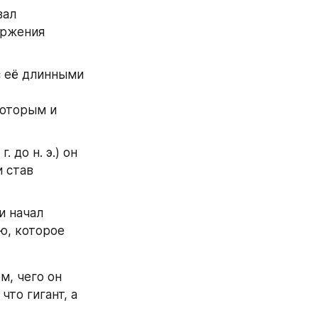
ал 
ржения 
 её длинными 
оторым и 
до н. э.) он 
 став 
 начал 
, которое 
, чего он 
то гигант, а 