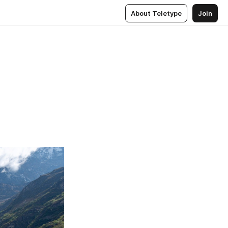
About Teletype
Join