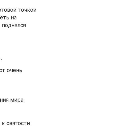
товой точкой 
ть на 
 поднялся 
.
т очень 
ния мира.
к святости 