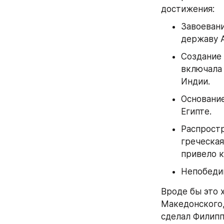
достижения:
Завоевани
державу А
Создание 
включала 
Индии.
Основание
Египте.
Распростр
греческая
привело к
Непобедим
Вроде бы это 
Македонского,
сделал Филип