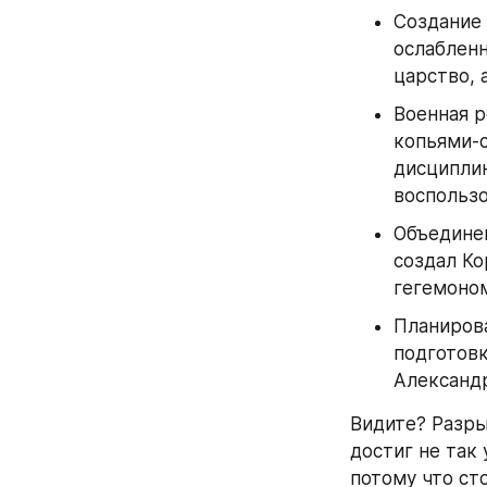
Создание 
ослабленн
царство, 
Военная р
копьями-с
дисциплин
воспользо
Объединен
создал Ко
гегемоном
Планирова
подготов
Александ
Видите? Разры
достиг не так 
потому что ст