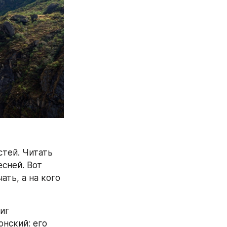
тей. Читать 
сней. Вот 
ть, а на кого 
г 
нский: его 