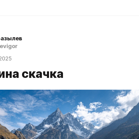
Базылев
evigor
2025
ина скачка