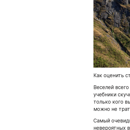
Как оценить с
Веселей всего
учебники скучн
только кого вы
можно не трат
Самый очевидн
невероятных в