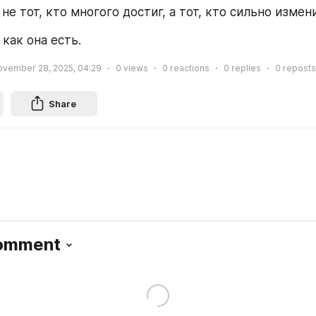
не тот, кто многого достиг, а тот, кто сильно измен
как она есть.
ovember 28, 2025, 04:29
0
views
0
reactions
0
replies
0
reposts
Share
Comment