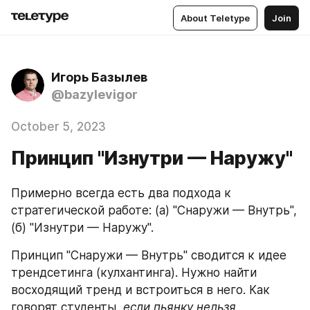
About Teletype
Join
Игорь Базылев
@bazylevigor
October 5, 2023
Принцип "Изнутри — Наружу"
Примерно всегда есть два подхода к 
стратегической работе: (а) "Снаружи — Внутрь", 
(б) "Изнутри — Наружу". 
Принцип "Снаружи — Внутрь" сводится к идее 
трендсетинга (кулхантинга). Нужно найти 
восходящий тренд и встроиться в него. Как 
говорят студенты, 
если пьянку нельзя 