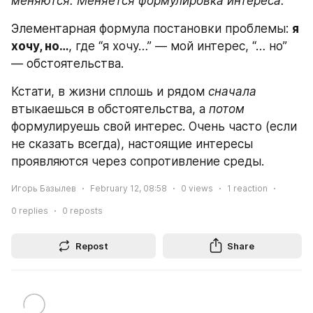
меняются. Меняется формулировка интереса.
Элементарная формула постановки проблемы: 
я 
хочу, но…
, где “я хочу…” — мой интерес, “… но” 
— обстоятельства.
Кстати, в жизни сплошь и рядом 
сначала 
втыкаешься в обстоятельства, а 
потом
формулируешь свой интерес. Очень часто (если 
не сказать всегда), настоящие интересы 
проявляются через сопротивление среды.
Игорь Базылев
February 12, 08:58
0
views
1
reaction
0
replies
0
reposts
Repost
Share