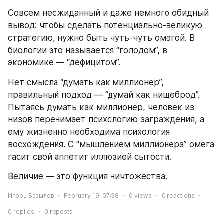
Совсем неожиданный и даже немного обидный 
вывод: чтобы сделать потенциально-великую 
стратегию, нужно быть чуть-чуть омегой. В 
биологии это называется “голодом”, в 
экономике — “дефицитом”.
Нет смысла “думать как миллионер”, 
правильный подход — “думай как нищеброд”. 
Пытаясь думать как миллионер, человек из 
низов перенимает психологию заграждения, а 
ему жизненно необходима психология 
восхождения. С “мышлением миллионера” омега 
гасит свой аппетит иллюзией сытости.
Величие — это функция ничтожества.
Игорь Базылев
February 19, 07:38
0
views
0
reactions
0
replies
0
reposts