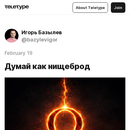
About Teletype
Join
Игорь Базылев
@bazylevigor
February 19
Думай как нищеброд