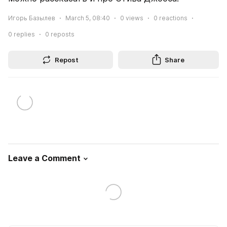
Игорь Базылев
March 5, 08:40
0
views
0
reactions
0
replies
0
reposts
Repost
Share
Leave a Comment