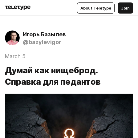
About Teletype
Join
Игорь Базылев
@bazylevigor
March 5
Думай как нищеброд.
Справка для педантов