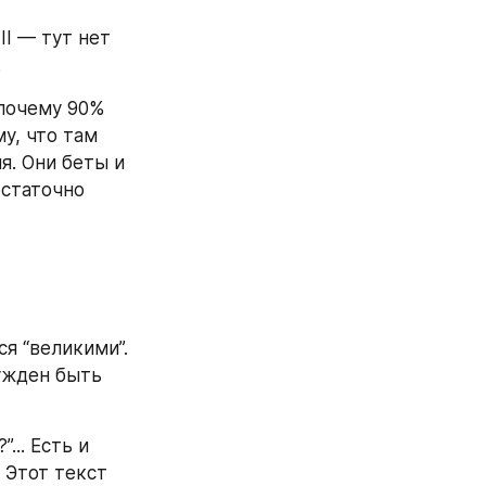
I — тут нет 
.
почему 90% 
, что там 
я. Они беты и 
статочно 
я “великими”. 
ужден быть 
.. Есть и 
 Этот текст 