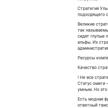
Стратегия Улья
подходящего с
Великие страте
так называемы
сидят глупые л
альфы. Их стр
административ
Ресурсы компе
Качество стра
! Не все страт
Статус омеги 
умным. Но это 
Есть модная фр
ответный твист