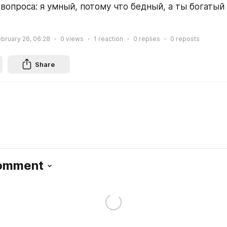
вопроса: я умный, потому что бедный, а ты богатый 
bruary 26, 06:28
0
views
1
reaction
0
replies
0
reposts
Share
Comment