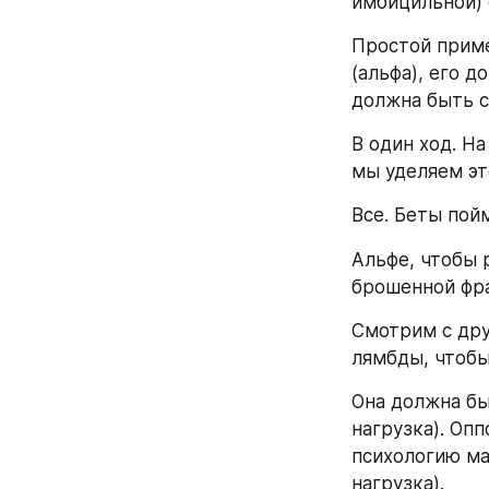
имбицильной) 
Простой приме
(альфа), его 
должна быть с
В один ход. Н
мы уделяем эт
Все. Беты пой
Альфе, чтобы 
брошенной фр
Смотрим с дру
лямбды, чтобы
Она должна бы
нагрузка). Оп
психологию ма
нагрузка).