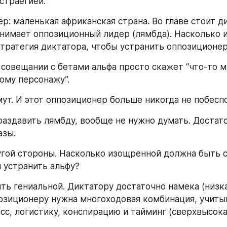
страегией.
р: маленькая африканская страна. Во главе стоит ди
донимает оппозиционный лидер (лямбда). Насколько 
тратегия диктатора, чтобы устранить оппозиционе
а совещании с бетами альфа просто скажет “что-то м
ому персонажу”.
мут. И этот оппозиционер больше никогда не побеспо
раздавить лямбду, вообще не нужно думать. Достат
азы.
гой стороны. Насколько изощренной должна быть с
 устранить альфу?
ть гениальной. Диктатору достаточно намека (низка
позиционеру нужна многоходовая комбинация, учиты
сс, логистику, конспирацию и тайминг (сверхвысока