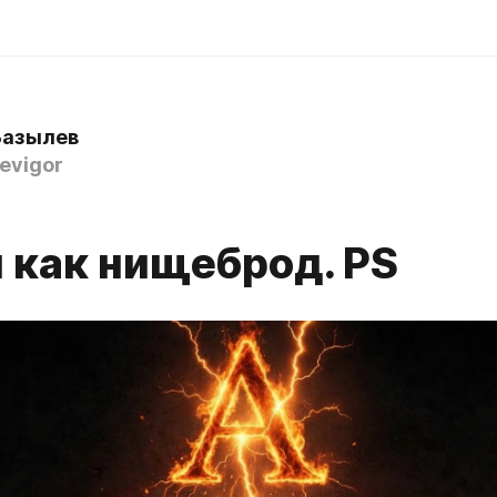
Базылев
evigor
 как нищеброд. PS