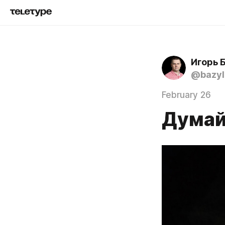
Игорь 
@bazyl
February 26
Думай