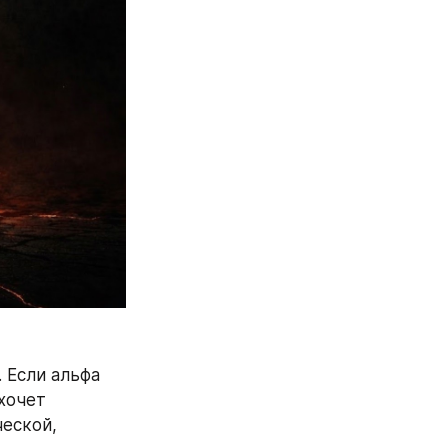
 Если альфа 
хочет 
еской, 