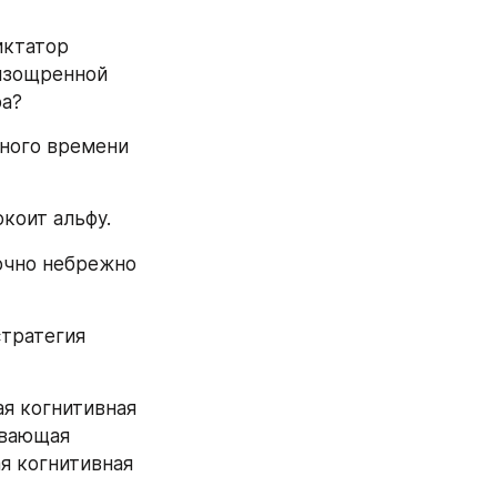
ктатор 
изощренной 
ра?
ного времени 
коит альфу.
очно небрежно 
тратегия 
я когнитивная 
вающая 
я когнитивная 