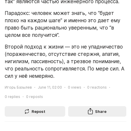
так” являются частью инженерного процесса.
Парадокс: человек может знать, что “будет 
плохо на каждом шаге” и именно это дает ему 
право быть рационально уверенным, что “в 
целом все получится”.
Второй подход к жизни — это не упадничество 
(пораженчество, отсутствие стержня, апатия, 
нигилизм, пассивность), а трезвое понимание, 
что реальность сопротивляется. По мере сил. А 
сил у неё немеряно.
Игорь Базылев
June 11, 02:00
0
views
0
reactions
0
replies
0
reposts
Repost
Share