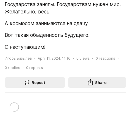
Государства заняты. Государствам нужен мир. 
Желательно, весь. 
А космосом занимаются на сдачу.
Вот такая обыденность будущего.
С наступающим!
Игорь Базылев
April 11, 2024, 11:16
0
views
0
reactions
0
replies
0
reposts
Repost
Share