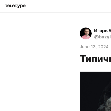
Игорь 
@bazyl
June 13, 2024
Типич