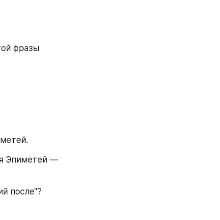
ой фразы 
метей. 
я Эпиметей — 
й после"? 