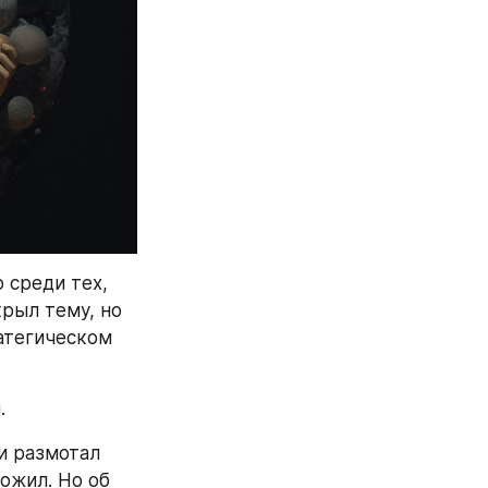
среди тех, 
рыл тему, но 
атегическом 
. 
и размотал 
ожил. Но об 