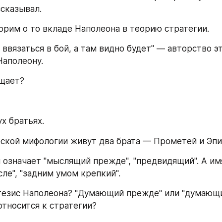
сказывал. 
орим о то вкладе Наполеона в теорию стратегии.  
ввязаться в бой, а там видно будет" — авторство эт
аполеону. 
ущает?
х братьях. 
ской мифологии живут два брата — Прометей и Эпи
означает "мыслящий прежде", "предвидящий". А им
ле", "задним умом крепкий". 
тезис Наполеона? "Думающий прежде" или "думающи
относится к стратегии?