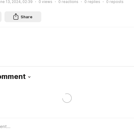
ne 13, 2024, 02:39
0
views
0
reactions
0
replies
0
reposts
Share
Comment