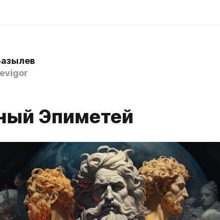
Базылев
evigor
ный Эпиметей