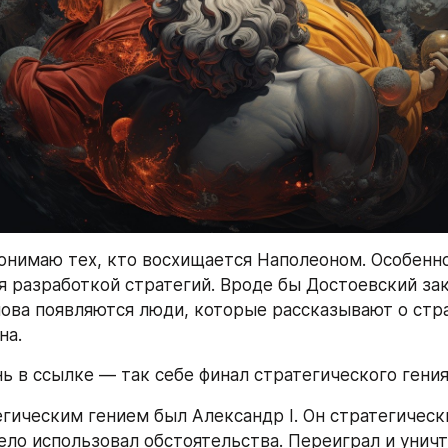
онимаю тех, кто восхищается Наполеоном. Особенно 
я разработкой стратегий. Вроде бы Достоевский зак
снова появляются люди, которые рассказывают о стр
а. 
ь в ссылке — так себе финал стратегического гения
егическим гением был Александр I. Он стратегическ
ело использовал обстоятельства. Переиграл и уничт