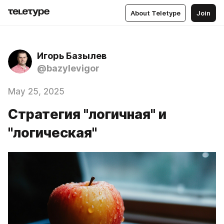
About Teletype
Join
Игорь Базылев
@bazylevigor
May 25, 2025
Стратегия "логичная" и
"логическая"