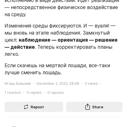
исполнению в виде 
действий
. Идет реализация 
— непосредственное физическое воздействие 
на среду. 
Изменения среды фиксируются. И — вуаля! — 
мы вновь на этапе 
наблюдения
. Замкнутый 
цикл: 
наблюдение — ориентация — решение 
— действие
. Теперь корректировать планы 
легко.
Если скачешь на мертвой лошади, все-таки 
лучше сменить лошадь.
Игорь Базылев
December 2, 2022, 08:08
0
views
1
reaction
0
replies
0
reposts
Repost
Share