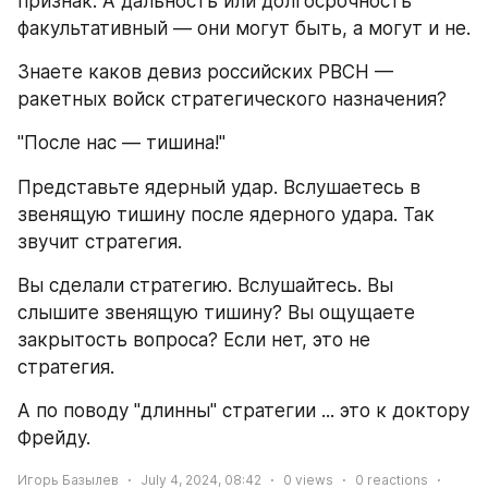
признак. А дальность или долгосрочность 
факультативный — они могут быть, а могут и не.
Знаете каков девиз российских РВСН — 
ракетных войск стратегического назначения?
"После нас — тишина!" 
Представьте ядерный удар. Вслушаетесь в 
звенящую тишину после ядерного удара. Так 
звучит стратегия. 
Вы сделали стратегию. Вслушайтесь. Вы 
слышите звенящую тишину? Вы ощущаете 
закрытость вопроса? Если нет, это не 
стратегия.
А по поводу "длинны" стратегии ... это к доктору 
Фрейду. 
Игорь Базылев
July 4, 2024, 08:42
0
views
0
reactions