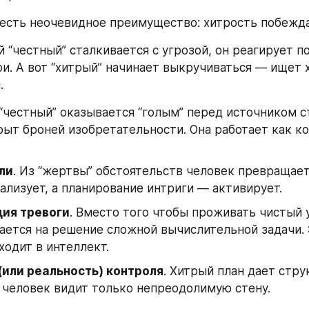
 есть неочевидное преимущество: хитрость побежда
 “честный” сталкивается с угрозой, он реагирует по 
ри. А вот “хитрый” начинает выкручиваться — ищет х
.
“честный” оказывается “голым” перед источником ст
рыт броней изобретательности. Она работает как ко
ли
. Из “жертвы” обстоятельств человек превращается
ализует, а планирование интриги — активирует.
ия тревоги
. Вместо того чтобы проживать чистый у
ется на решение сложной вычислительной задачи. 
ходит в интеллект.
(или реальность) контроля
. Хитрый план дает струк
 человек видит только непреодолимую стену.