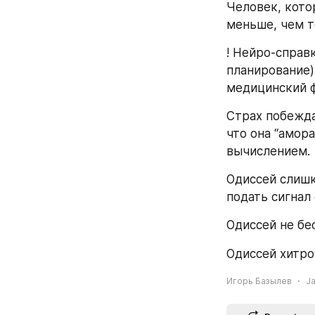
Человек, кото
меньше, чем то
! Нейро-справ
планирование)
медицинский ф
Страх побежда
что она “амора
вычислением.
Одиссей слишк
подать сигнал 
Одиссей не бе
Одиссей хитро
Игорь Базылев
Ja