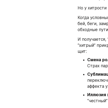
Но у хитрости
Когда условный
бей, беги, зам
обходные пути
И получается, 
“хитрый” прик
щит:
Смена ро
Страх пар
Сублимац
переключа
аффекта у
Иллюзия 
“честный”