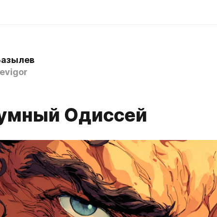
Базылев
evigor
умный Одиссей