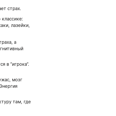
ет страх.
классике: 
аки, лазейки, 
раха, а 
гнитивный 
 в “игрока”. 
жас, мозг 
Энергия 
туру там, где 