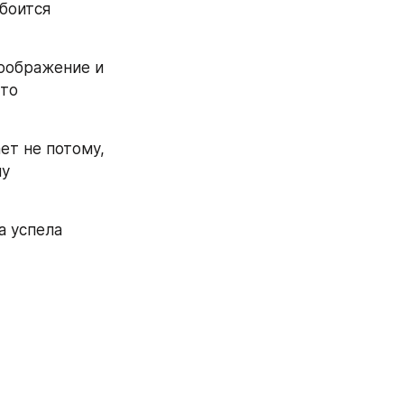
боится 
оображение и 
то 
т не потому, 
у 
 успела 