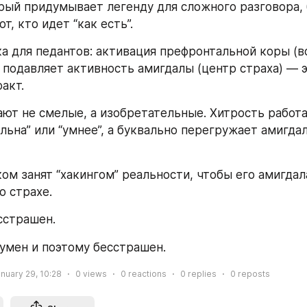
рый придумывает легенду для сложного разговора, 
т, кто идет “как есть”.
ка для педантов: активация префронтальной коры (в
 подавляет активность амигдалы (центр страха) — э
акт.
ют не смелые, а изобретательные. Хитрость работае
льна” или “умнее”, а буквально перегружает амигдал
ом занят “хакингом” реальности, чтобы его амигдала
о страхе.
сстрашен.
умен и поэтому бесстрашен.
nuary 29, 10:28
0
views
0
reactions
0
replies
0
reposts