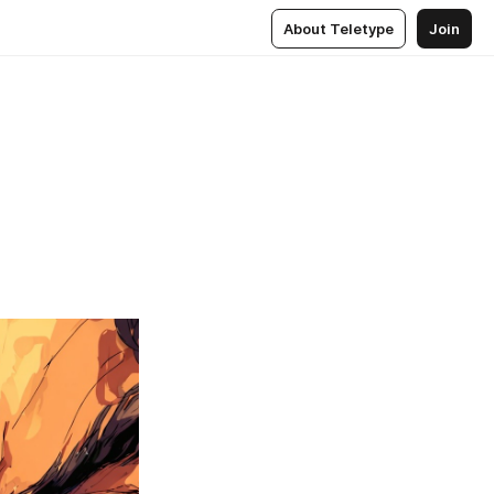
About Teletype
Join