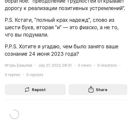
обратное: "преодоление трудностей открывает 
дорогу к реализации позитивных устремлений". 
P.S. Кстати, "полный крах надежд", слово из 
шести букв, вторая "и" — это 
фиаско
, а не то, 
что вы подумали. 
P.P.S. Хотите я угадаю, чем было занято ваше 
сознание 24 июня 2023 года?
Игорь Базылев
July 27, 2023, 08:31
0
views
0
reactions
0
replies
0
reposts
Repost
Share