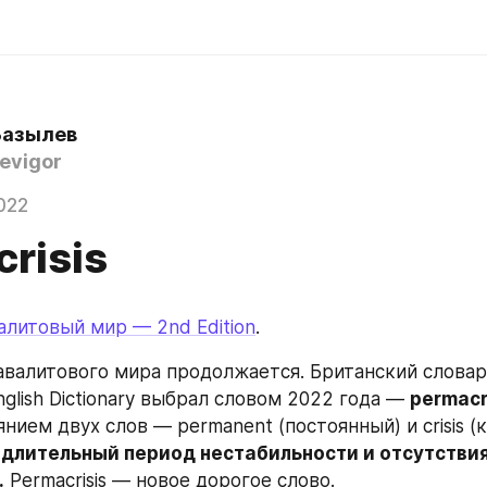
Базылев
evigor
022
risis
алитовый мир — 2nd Edition
.
валитового мира продолжается. Британский словарь
English Dictionary выбрал словом 2022 года — 
permacr
 длительный период нестабильности и отсутствия
.
 Permacrisis — новое дорогое слово.