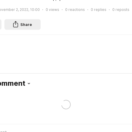
vember 2, 2022, 10:00
0
views
0
reactions
0
replies
0
reposts
Share
Comment