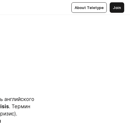
About Teletype
Join
 английского 
isis
. Термин 
образован слиянием двух слов — permanent (постоянный) и crisis (кризис). 
 